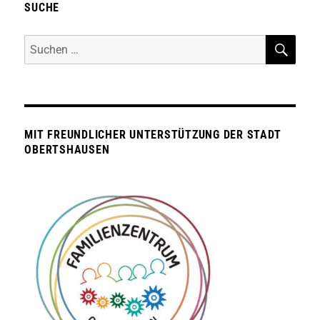
Kind-
SUCHE
Treff
SUC
Suche
nach:
MIT FREUNDLICHER UNTERSTÜTZUNG DER STADT
OBERTSHAUSEN