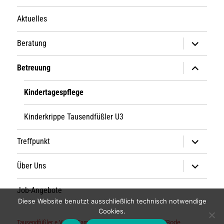
Aktuelles
Untermen
Beratung
anzeigen
Untermen
Betreuung
anzeigen
Kindertagespflege
Kinderkrippe Tausendfüßler U3
Untermen
Treffpunkt
anzeigen
Untermen
Über Uns
anzeigen
Job-Angebote
Diese Website benutzt ausschließlich technisch notwendige
Cookies.
Tausendfüßler e.V. - der Familienverein
Powered by IKBode